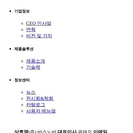
기업정보
CEO 인사말
연혁
비전 및 가치
제품솔루션
제품소개
기술력
정보센터
뉴스
전시회&학회
카탈로그
사용자 메뉴얼
상호명
(주) 바스노바
대표이사
곽재오
이메일