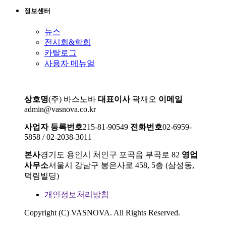
정보센터
뉴스
전시회&학회
카탈로그
사용자 메뉴얼
상호명
(주) 바스노바
대표이사
곽재오
이메일
admin@vasnova.co.kr
사업자 등록번호
215-81-90549
전화번호
02-6959-
5858 / 02-2038-3011
본사
경기도 용인시 처인구 포곡읍 부곡로 82
영업
사무소
서울시 강남구 봉은사로 458, 5층 (삼성동,
덕림빌딩)
개인정보처리방침
Copyright (C) VASNOVA. All Rights Reserved.