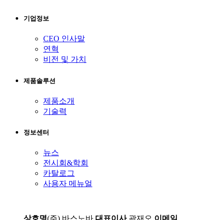
기업정보
CEO 인사말
연혁
비전 및 가치
제품솔루션
제품소개
기술력
정보센터
뉴스
전시회&학회
카탈로그
사용자 메뉴얼
상호명
(주) 바스노바
대표이사
곽재오
이메일